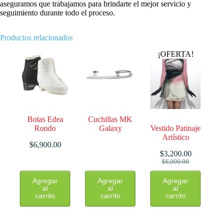
aseguramos que trabajamos para brindarte el mejor servicio y
seguimiento durante todo el proceso.
Productos relacionados
¡OFERTA!
Botas Edea
Cuchillas MK
Rondo
Galaxy
Vestido Patinaje
Artístico
$
6,900.00
$
3,200.00
El
El
$
6,000.00
precio
precio
Este
original
actual
Agregar
Agregar
Agregar
producto
era:
es:
al
al
al
tiene
carrito
carrito
carrito
$6,000.00.
$3,200.00.
múltiples
variantes.
Las