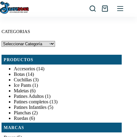
Saltar
al
Carro
contenido
de
compra
CATEGORIAS
PRODUCTOS
Accesorios
(14)
Botas
(14)
Cuchillas
(3)
Ice Pants
(1)
Maletas
(6)
Patines Adultos
(1)
Patines completos
(13)
Patines Infantiles
(5)
Planchas
(2)
Ruedas
(6)
MARCAS