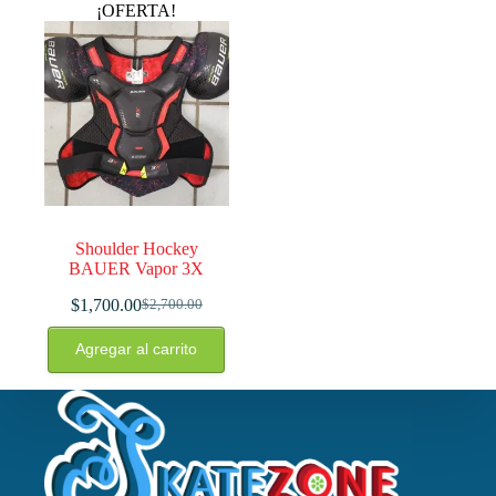
¡OFERTA!
Shoulder Hockey
BAUER Vapor 3X
$
1,700.00
$
2,700.00
El
El
precio
precio
Agregar al carrito
original
actual
era:
es:
$2,700.00.
$1,700.00.