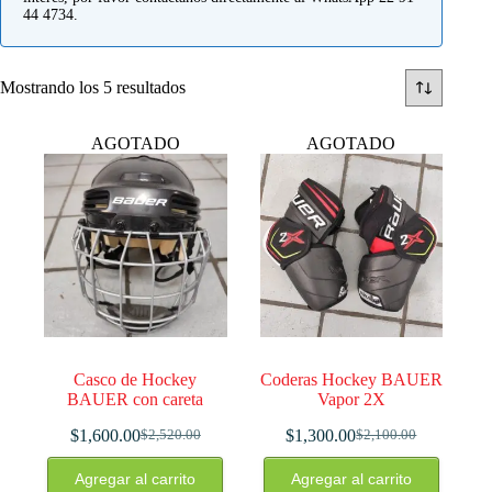
44 4734.
Mostrando los 5 resultados
AGOTADO
AGOTADO
Casco de Hockey
Coderas Hockey BAUER
BAUER con careta
Vapor 2X
$
1,600.00
$
1,300.00
$
2,520.00
$
2,100.00
El
El
El
El
precio
precio
precio
precio
Agregar al carrito
Agregar al carrito
original
actual
original
actual