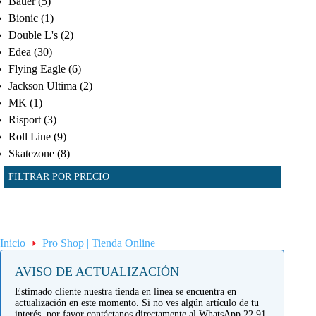
Bauer
(5)
Bionic
(1)
Double L's
(2)
Edea
(30)
Flying Eagle
(6)
Jackson Ultima
(2)
MK
(1)
Risport
(3)
Roll Line
(9)
Skatezone
(8)
FILTRAR POR PRECIO
Inicio
Pro Shop | Tienda Online
AVISO DE ACTUALIZACIÓN
Estimado cliente nuestra tienda en línea se encuentra en
actualización en este momento. Si no ves algún artículo de tu
interés, por favor contáctanos directamente al WhatsApp 22 91