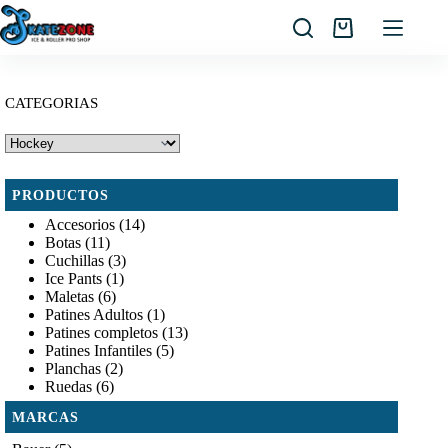
Saltar
al
Carro
contenido
de
compra
CATEGORIAS
PRODUCTOS
Accesorios
(14)
Botas
(11)
Cuchillas
(3)
Ice Pants
(1)
Maletas
(6)
Patines Adultos
(1)
Patines completos
(13)
Patines Infantiles
(5)
Planchas
(2)
Ruedas
(6)
MARCAS