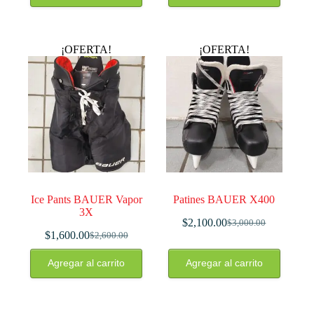
era:
es:
era:
es:
$2,520.00.
$1,600.00.
$2,100.00.
$1,300.00.
¡OFERTA!
¡OFERTA!
Ice Pants BAUER Vapor
Patines BAUER X400
3X
$
2,100.00
$
3,000.00
El
El
$
1,600.00
$
2,600.00
El
El
precio
precio
precio
precio
original
actual
Agregar al carrito
Agregar al carrito
original
actual
era:
es:
era:
es:
$3,000.00.
$2,100.00.
$2,600.00.
$1,600.00.