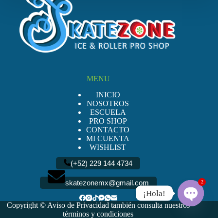
opciones
se
pueden
elegir
en
la
página
de
producto
MENU
INICIO
NOSOTROS
ESCUELA
PRO SHOP
CONTACTO
MI CUENTA
WISHLIST
(+52) 229 144 4734
skatezonemx@gmail.com
2
¡Hola!
Copyright ©
Aviso de Privacidad
también consulta nuestros
O
términos y condiciones