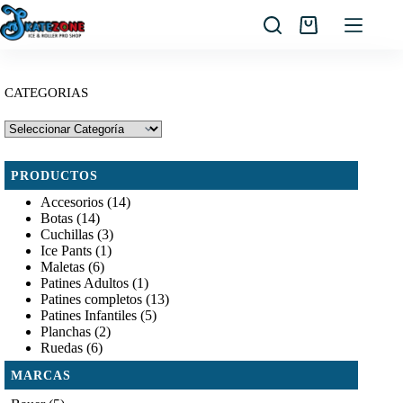
Saltar
al
Carro
contenido
de
compra
CATEGORIAS
PRODUCTOS
Accesorios
(14)
Botas
(14)
Cuchillas
(3)
Ice Pants
(1)
Maletas
(6)
Patines Adultos
(1)
Patines completos
(13)
Patines Infantiles
(5)
Planchas
(2)
Ruedas
(6)
MARCAS