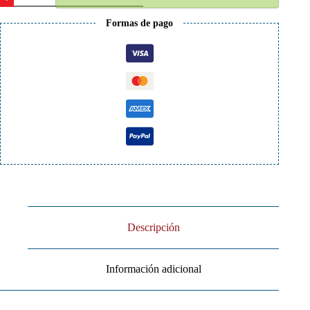
White
Inline
Formas de pago
cantidad
Descripción
Información adicional