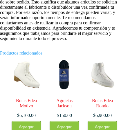
de sobre pedido. Esto significa que algunos artículos se solicitan
directamente al fabricante o distribuidor una vez confirmada tu
compra. Por esta razón, los tiempos de entrega pueden variar, y
serán informados oportunamente. Te recomendamos
contactarnos antes de realizar tu compra para confirmar
disponibilidad en existencia. Agradecemos tu comprensión y te
aseguramos que trabajamos para brindarte el mejor servicio y
seguimiento durante todo el proceso.
Productos relacionados
Botas Edea
Agujetas
Botas Edea
Motivo
Jackson
Rondo
$
6,100.00
$
150.00
$
6,900.00
Este
Este
Este
Agregar
Agregar
Agregar
producto
producto
producto