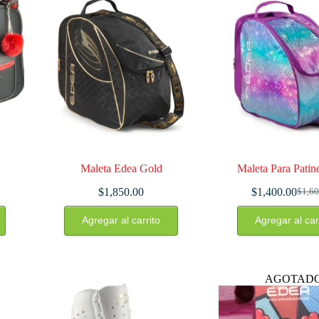
Maleta Edea Gold
Maleta Para Patine
$
1,850.00
$
1,400.00
$
1,6
El
El
preci
preci
Agregar al carrito
Agregar al car
origin
actua
era:
es:
$1,60
$1,40
AGOTAD