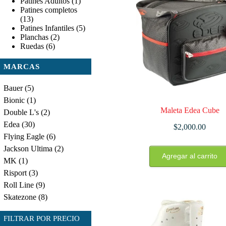
Patines Adultos
(1)
Patines completos
(13)
Patines Infantiles
(5)
Planchas
(2)
Ruedas
(6)
MARCAS
Bauer
(5)
Bionic
(1)
Maleta Edea Cube
Double L's
(2)
Edea
(30)
$
2,000.00
Flying Eagle
(6)
Jackson Ultima
(2)
Este
Agregar al carrito
producto
MK
(1)
tiene
Risport
(3)
múltiples
Roll Line
(9)
variantes.
Las
Skatezone
(8)
opciones
se
FILTRAR POR PRECIO
pueden