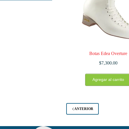
elegir
en
la
página
de
producto
Botas Edea Overture
$
7,300.00
Este
Agregar al carrito
producto
tiene
múltiples
variantes.
Las
opciones
ANTERIOR
se
pueden
elegir
en