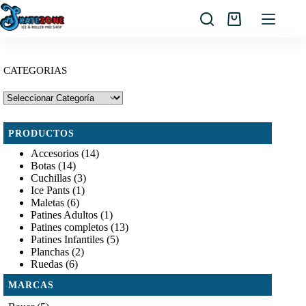
Saltar
al
Carro
contenido
de
compra
CATEGORIAS
PRODUCTOS
Accesorios
(14)
Botas
(14)
Cuchillas
(3)
Ice Pants
(1)
Maletas
(6)
Patines Adultos
(1)
Patines completos
(13)
Patines Infantiles
(5)
Planchas
(2)
Ruedas
(6)
MARCAS