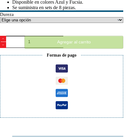
Disponible en colores Azul y Fucsia.
Se suministra en sets de 8 piezas.
Dureza
Ruedas
Agregar al carrito
Roll
Line
Boxer
Formas de pago
57mm
cantidad