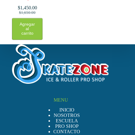
$
1,450.00
El
El
$
1,650.00
precio
precio
original
actual
Agregar
era:
es:
al
carrito
$1,650.00.
$1,450.00.
MENU
INICIO
NOSOTROS
ESCUELA
PRO SHOP
CONTACTO