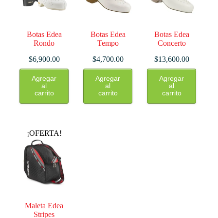
Botas Edea
Botas Edea
Botas Edea
Rondo
Tempo
Concerto
$
6,900.00
$
4,700.00
$
13,600.00
Este
Este
Este
Agregar
Agregar
Agregar
producto
producto
producto
al
al
al
tiene
tiene
tiene
carrito
carrito
carrito
múltiples
múltiples
múltiples
variantes.
variantes.
variantes.
Las
Las
Las
opciones
opciones
opciones
¡OFERTA!
se
se
se
pueden
pueden
pueden
elegir
elegir
elegir
en
en
en
la
la
la
página
página
página
de
de
de
producto
producto
producto
Maleta Edea
Stripes