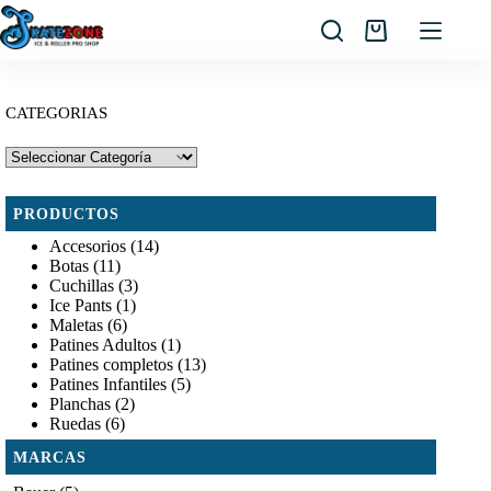
Saltar
al
Carro
contenido
de
compra
CATEGORIAS
PRODUCTOS
Accesorios
(14)
Botas
(11)
Cuchillas
(3)
Ice Pants
(1)
Maletas
(6)
Patines Adultos
(1)
Patines completos
(13)
Patines Infantiles
(5)
Planchas
(2)
Ruedas
(6)
MARCAS