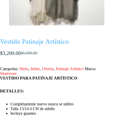
Vestido Patinaje Artístico
$
3,200.00
$
6,000.00
El
El
precio
precio
original
actual
Categorías:
Hielo
,
Inline
,
Ofertas
,
Patinaje Artístico
Marca:
era:
es:
Skatezone
VESTIDO PARA PATINAJE ARTÍSTICO
$6,000.00.
$3,200.00.
DETALLES:
Completamente nuevo nunca se utilizo
Talla 13/14 ó CH de adulto
Incluye guantes