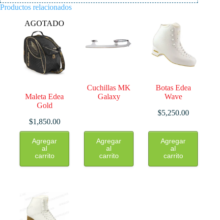
Productos relacionados
AGOTADO
Cuchillas MK
Botas Edea
Maleta Edea
Galaxy
Wave
Gold
$
5,250.00
$
1,850.00
Este
Agregar
Agregar
Agregar
producto
al
al
al
tiene
carrito
carrito
carrito
múltiples
variantes.
Las
opciones
se
pueden
elegir