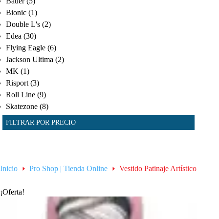
Bauer
(5)
Bionic
(1)
Double L's
(2)
Edea
(30)
Flying Eagle
(6)
Jackson Ultima
(2)
MK
(1)
Risport
(3)
Roll Line
(9)
Skatezone
(8)
FILTRAR POR PRECIO
Inicio
Pro Shop | Tienda Online
Vestido Patinaje Artístico
¡Oferta!