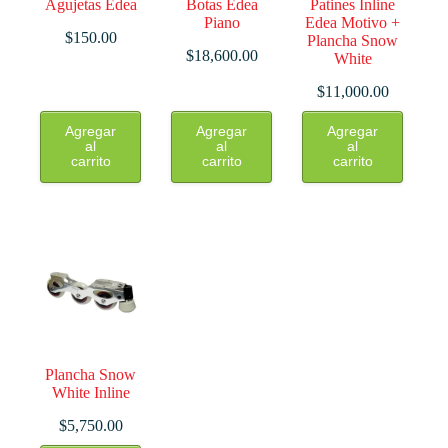
Agujetas Edea
Botas Edea
Patines Inline
Piano
Edea Motivo +
$
150.00
Plancha Snow
$
18,600.00
White
$
11,000.00
Este
Este
Este
Agregar
Agregar
Agregar
producto
producto
producto
al
al
al
tiene
tiene
tiene
carrito
carrito
carrito
múltiples
múltiples
múltiples
variantes.
variantes.
variantes.
Las
Las
Las
opciones
opciones
opciones
se
se
se
pueden
pueden
pueden
elegir
elegir
elegir
en
en
en
la
la
la
página
página
página
de
de
de
producto
producto
producto
Plancha Snow
White Inline
$
5,750.00