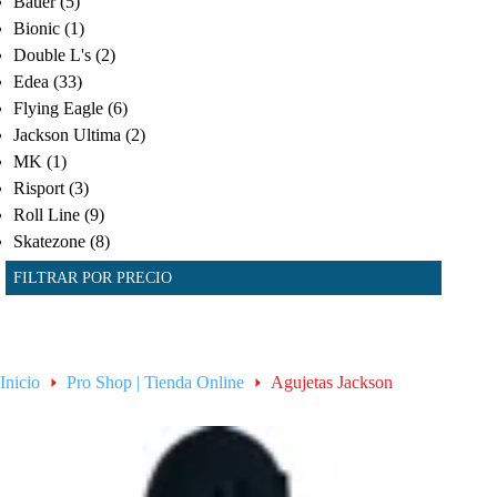
Bauer
(5)
Bionic
(1)
Double L's
(2)
Edea
(33)
Flying Eagle
(6)
Jackson Ultima
(2)
MK
(1)
Risport
(3)
Roll Line
(9)
Skatezone
(8)
FILTRAR POR PRECIO
Inicio
Pro Shop | Tienda Online
Agujetas Jackson