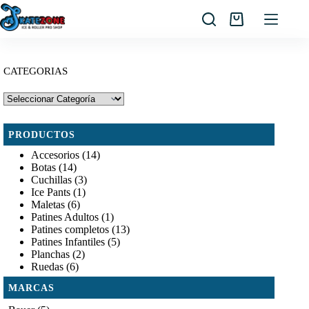
Saltar
al
Carro
contenido
de
compra
CATEGORIAS
PRODUCTOS
Accesorios
(14)
Botas
(14)
Cuchillas
(3)
Ice Pants
(1)
Maletas
(6)
Patines Adultos
(1)
Patines completos
(13)
Patines Infantiles
(5)
Planchas
(2)
Ruedas
(6)
MARCAS