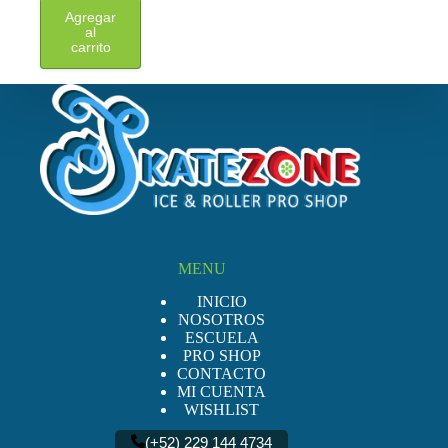
Este
Agregar
producto
al
tiene
carrito
múltiples
variantes.
Las
opciones
se
pueden
elegir
en
la
página
de
producto
MENU
INICIO
NOSOTROS
ESCUELA
PRO SHOP
CONTACTO
MI CUENTA
WISHLIST
(+52) 229 144 4734