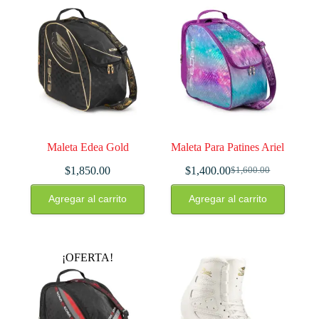
opciones
opciones
se
se
pueden
pueden
elegir
elegir
en
en
la
la
página
página
de
de
producto
producto
Maleta Edea Gold
Maleta Para Patines Ariel
$
1,850.00
$
1,400.00
$
1,600.00
El
El
precio
precio
Agregar al carrito
Agregar al carrito
original
actual
era:
es:
$1,600.00.
$1,400.00.
¡OFERTA!