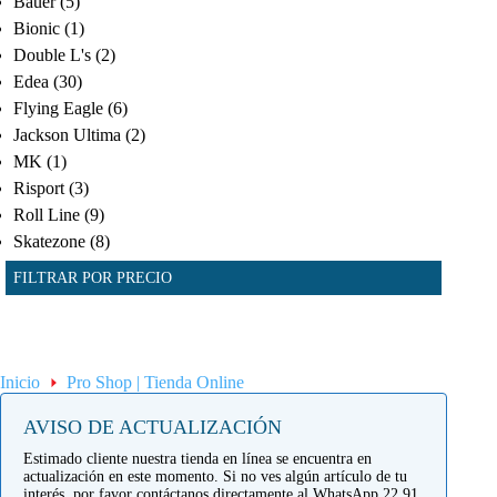
Bauer
(5)
Bionic
(1)
Double L's
(2)
Edea
(30)
Flying Eagle
(6)
Jackson Ultima
(2)
MK
(1)
Risport
(3)
Roll Line
(9)
Skatezone
(8)
FILTRAR POR PRECIO
Inicio
Pro Shop | Tienda Online
AVISO DE ACTUALIZACIÓN
Estimado cliente nuestra tienda en línea se encuentra en
actualización en este momento. Si no ves algún artículo de tu
interés, por favor contáctanos directamente al WhatsApp 22 91