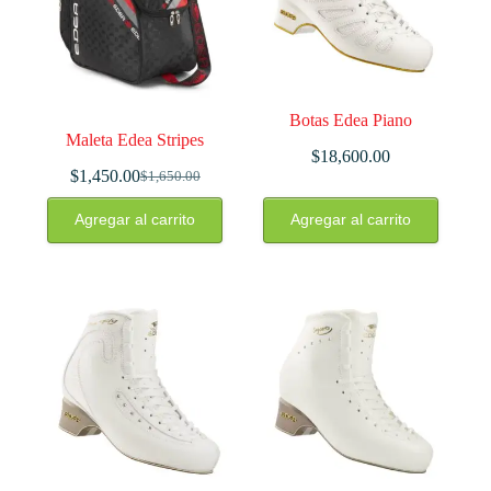
Botas Edea Piano
Maleta Edea Stripes
$
18,600.00
$
1,450.00
$
1,650.00
El
El
precio
precio
Este
Agregar al carrito
Agregar al carrito
original
actual
producto
era:
es:
tiene
$1,650.00.
$1,450.00.
múltiples
variantes.
Las
opciones
se
pueden
elegir
en
la
página
de
producto