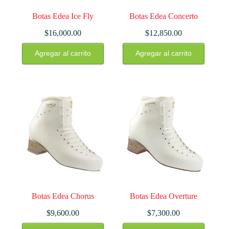
Botas Edea Ice Fly
Botas Edea Concerto
$
16,000.00
$
12,850.00
Este
Este
Agregar al carrito
Agregar al carrito
producto
producto
tiene
tiene
múltiples
múltiples
variantes.
variantes.
Las
Las
opciones
opciones
se
se
pueden
pueden
elegir
elegir
en
en
la
la
página
página
de
de
producto
producto
Botas Edea Chorus
Botas Edea Overture
$
9,600.00
$
7,300.00
Este
Este