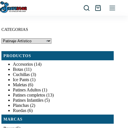
Saltar
al
Carro
contenido
de
compra
CATEGORIAS
PRODUCTOS
Accesorios
(14)
Botas
(11)
Cuchillas
(3)
Ice Pants
(1)
Maletas
(6)
Patines Adultos
(1)
Patines completos
(13)
Patines Infantiles
(5)
Planchas
(2)
Ruedas
(6)
MARCAS