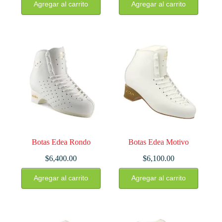
Agregar al carrito
Agregar al carrito
producto
producto
tiene
tiene
múltiples
múltiples
variantes.
variantes.
Las
Las
opciones
opciones
se
se
pueden
pueden
elegir
elegir
en
en
la
la
página
página
de
de
producto
producto
Botas Edea Rondo
Botas Edea Motivo
$
6,400.00
$
6,100.00
Este
Este
Agregar al carrito
Agregar al carrito
producto
producto
tiene
tiene
múltiples
múltiples
variantes.
variantes.
Las
Las