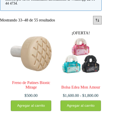
44 4734.
Mostrando 33–48 de 55 resultados
¡OFERTA!
Freno de Patines Bionic
Mirage
Bolsa Edea Mon Amour
Rango
$
500.00
$
1,600.00
-
$
1,800.00
de
Este
precios:
Agregar al carrito
Agregar al carrito
producto
desde
tiene