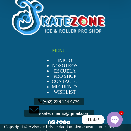
MENU
INICIO
NOSOTROS
ESCUELA
PRO SHOP
CONTACTO
MI CUENTA
WISHLIST
(+52) 229 144 4734
skatezonemx@gmail.com
2
¡Hola!
Copyright ©
Aviso de Privacidad
también consulta nuestros
O