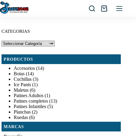
Saltar
al
Carro
contenido
de
compra
CATEGORIAS
PRODUCTOS
Accesorios
(14)
Botas
(14)
Cuchillas
(3)
Ice Pants
(1)
Maletas
(6)
Patines Adultos
(1)
Patines completos
(13)
Patines Infantiles
(5)
Planchas
(2)
Ruedas
(6)
MARCAS