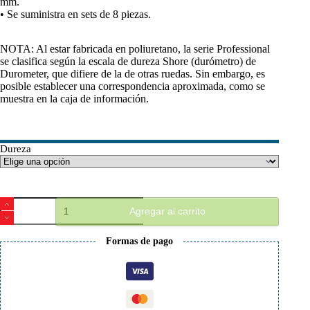
mm.
• Se suministra en sets de 8 piezas.
NOTA: Al estar fabricada en poliuretano, la serie Professional
se clasifica según la escala de dureza Shore (durómetro) de
Durometer, que difiere de la de otras ruedas. Sin embargo, es
posible establecer una correspondencia aproximada, como se
muestra en la caja de información.
Dureza
Ruedas
Agregar al carrito
Roll
Line
Professional
Formas de pago
57mm
cantidad