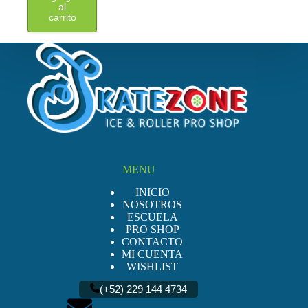
producto
al
tiene
carrito
múltiples
variantes.
Las
opciones
se
pueden
elegir
en
la
página
de
producto
MENU
INICIO
NOSOTROS
ESCUELA
PRO SHOP
CONTACTO
MI CUENTA
WISHLIST
(+52) 229 144 4734