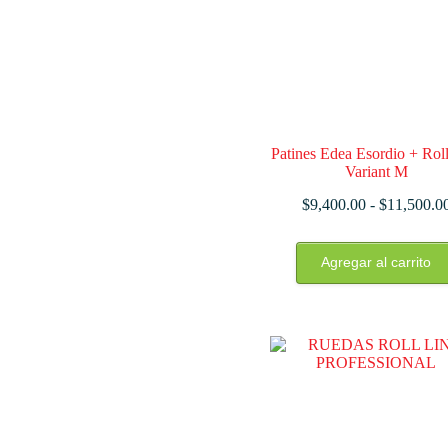
la
página
de
producto
Patines Edea Esordio + Rol
Variant M
$
9,400.00
-
$
11,500.0
Este
Agregar al carrito
producto
tiene
múltiples
variantes.
Las
opciones
se
pueden
elegir
en
la