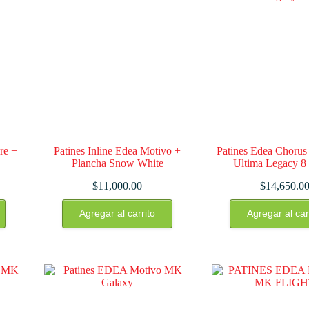
re +
Patines Inline Edea Motivo +
Patines Edea Chorus
Plancha Snow White
Ultima Legacy 
$
11,000.00
$
14,650.0
Este
Este
Agregar al carrito
Agregar al car
producto
produ
tiene
tiene
múltiples
múlti
variantes.
varian
Las
Las
opciones
opcio
se
se
pueden
pued