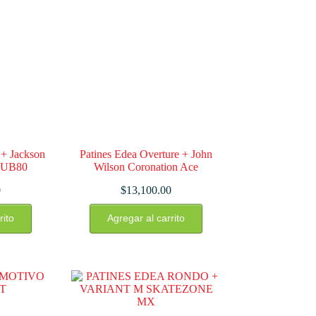
 + Jackson
Patines Edea Overture + John
8 UB80
Wilson Coronation Ace
0
$
13,100.00
Este
rito
Agregar al carrito
cto
producto
tiene
ples
múltiples
tes.
variantes.
Las
nes
opciones
se
en
pueden