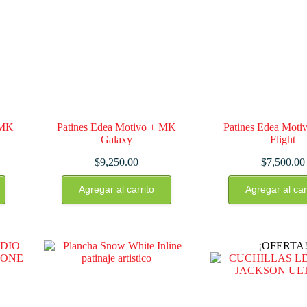
elegir
elegir
en
en
la
la
página
págin
de
de
producto
produ
 MK
Patines Edea Motivo + MK
Patines Edea Mot
Galaxy
Flight
$
9,250.00
$
7,500.00
Este
Este
Agregar al carrito
Agregar al car
producto
produ
tiene
tiene
múltiples
múlti
variantes.
varian
Las
Las
¡OFERTA
opciones
opcio
se
se
pueden
pued
elegir
elegir
en
en