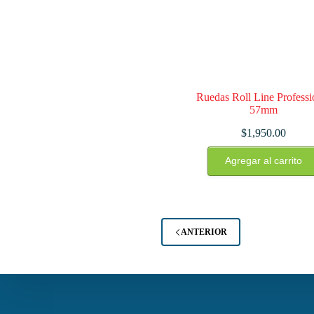
página
de
producto
Ruedas Roll Line Professi
57mm
$
1,950.00
Este
Agregar al carrito
producto
tiene
múltiples
variantes.
Las
opciones
ANTERIOR
se
pueden
elegir
en
la
página