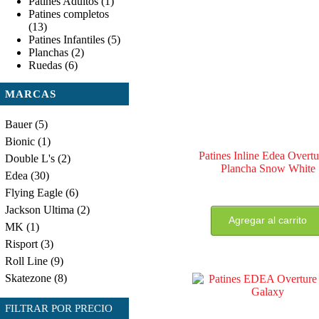
Patines Adultos
(1)
Patines completos
(13)
Patines Infantiles
(5)
Planchas
(2)
Ruedas
(6)
MARCAS
Bauer
(5)
Bionic
(1)
Patines Inline Edea Overtu
Double L's
(2)
Plancha Snow White
Edea
(30)
Flying Eagle
(6)
Jackson Ultima
(2)
Agregar al carrito
MK
(1)
Risport
(3)
Roll Line
(9)
Skatezone
(8)
FILTRAR POR PRECIO