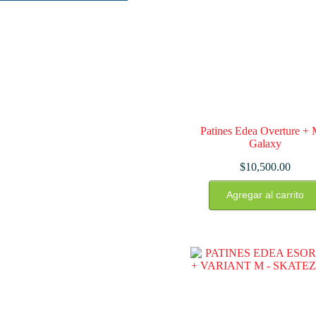
Patines Edea Overture +
Galaxy
$
10,500.00
Este
Agregar al carrito
producto
tiene
múltiples
variantes.
Las
opciones
se
pueden
elegir
en